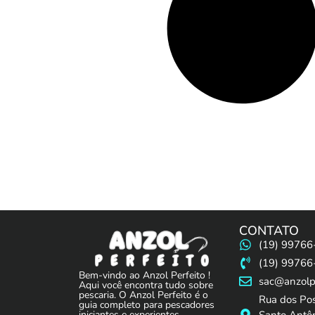
CONTATO
(19) 99766
(19) 99766
Bem-vindo ao Anzol Perfeito !
sac@anzolpe
Aqui você encontra tudo sobre
pescaria. O Anzol Perfeito é o
Rua dos Po
guia completo para pescadores
Santo Antôn
iniciantes e experientes.