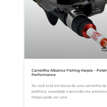
Carretilha Albatroz Fishing Harpia – Potê
Performance
Se você está em busca de uma carretilha d
potência, suavidade e precisão nos arremess
Harpia pode ser uma