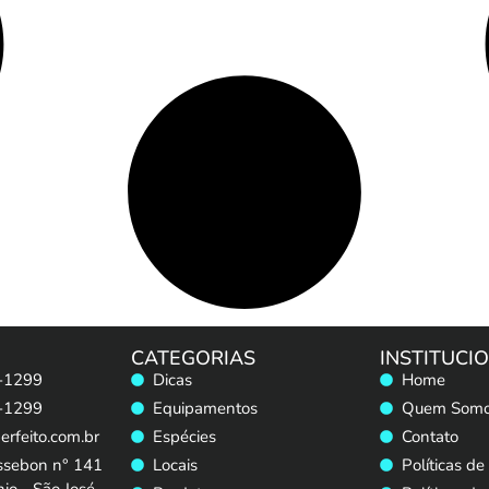
CATEGORIAS
INSTITUCI
-1299
Dicas
Home
-1299
Equipamentos
Quem Som
rfeito.com.br
Espécies
Contato
ssebon n° 141
Locais
Políticas de
io - São José