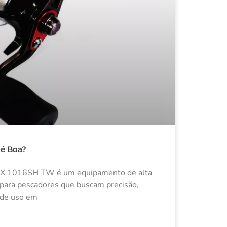
 é Boa?
MX 1016SH TW é um equipamento de alta
 para pescadores que buscam precisão,
e de uso em