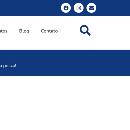
utos
Blog
Contato
a pesca!