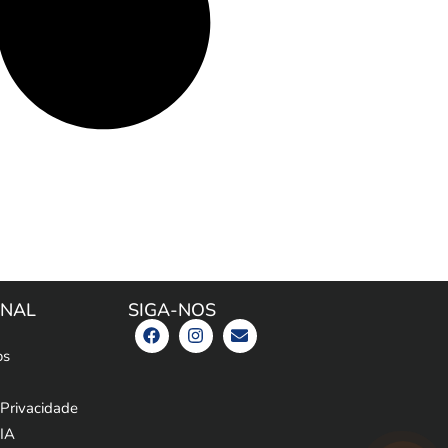
ONAL
SIGA-NOS
os
 Privacidade
 IA