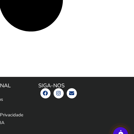
ONAL
SIGA-NOS
os
 Privacidade
 IA