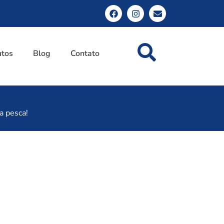
utos
Blog
Contato
a pesca!