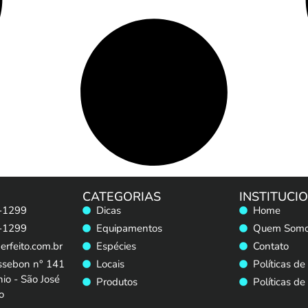
CATEGORIAS
INSTITUCI
-1299
Dicas
Home
-1299
Equipamentos
Quem Som
rfeito.com.br
Espécies
Contato
ssebon n° 141
Locais
Políticas de
io - São José
Produtos
Políticas de
o