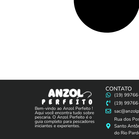
CONTATO
(19) 99766
(19) 99766
Bem-vindo ao Anzol Perfeito !
sac@anzolpe
Aqui você encontra tudo sobre
pescaria. O Anzol Perfeito é o
Rua dos Po
guia completo para pescadores
Santo Antôn
iniciantes e experientes.
do Rio Pard