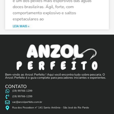
é um dos peixes mais esportivos das águas
doces brasileiras. Ágil, forte, com
comportamento explosivo e saltos
espetaculares ao
LEIA MAIS »
Bem-vindo ao Anzol Perfeito ! Aqui você encontra tudo sobre pescaria. O
Anzol Perfeito é o guia completo para pescadores iniciantes e experientes.
CONTATO
(19) 99766-1299
(19) 99766-1299
sac@anzolperfeito.com.br
Rua dos Possebon n° 141 Santo Antônio - São José do Rio Pardo