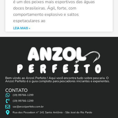
é um dos peixes mais esportivos das águas
doces brasileiras. Ágil, forte, com
comportamento explosivo e saltos
espetaculares ao
LEIA MAIS »
Bem-vindo ao Anzol Perfeito ! Aqui você encontra tudo sobre pescaria. O
Anzol Perfeito é o guia completo para pescadores iniciantes e experientes.
CONTATO
(19) 99766-1299
(19) 99766-1299
sac@anzolperfeito.com.br
Rua dos Possebon n° 141 Santo Antônio - São José do Rio Pardo