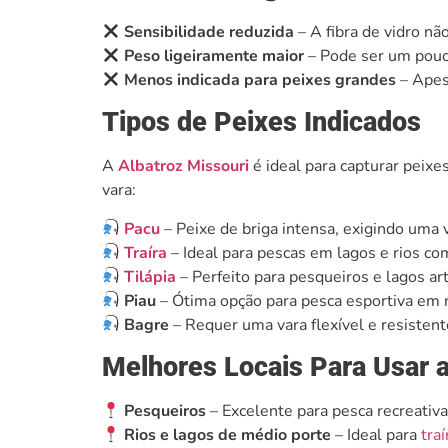
Sensibilidade reduzida
– A fibra de vidro nã
Peso ligeiramente maior
– Pode ser um pouco
Menos indicada para peixes grandes
– Apes
Tipos de Peixes Indicados
A
Albatroz Missouri
é ideal para capturar peix
vara:
Pacu
– Peixe de briga intensa, exigindo uma v
Traíra
– Ideal para pescas em lagos e rios c
Tilápia
– Perfeito para pesqueiros e lagos arti
Piau
– Ótima opção para pesca esportiva em r
Bagre
– Requer uma vara flexível e resistent
Melhores Locais Para Usar 
Pesqueiros
– Excelente para pesca recreativ
Rios e lagos de médio porte
– Ideal para
traí