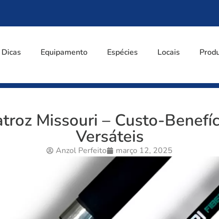
Dicas
Equipamento
Espécies
Locais
Prod
troz Missouri – Custo-Benefí
Versáteis
Anzol Perfeito
março 12, 2025