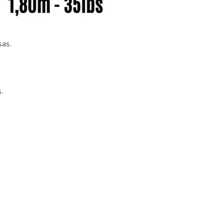
sas.
.