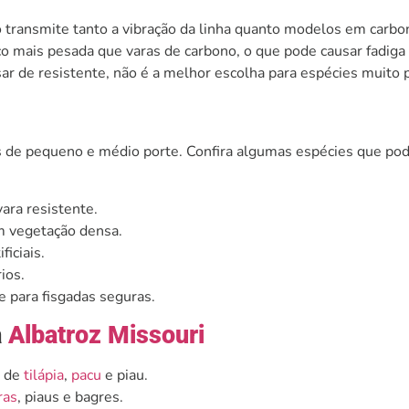
o transmite tanto a vibração da linha quanto modelos em carbo
 mais pesada que varas de carbono, o que pode causar fadiga
ar de resistente, não é a melhor escolha para espécies muito 
es de pequeno e médio porte. Confira algumas espécies que po
ara resistente.
om vegetação densa.
ficiais.
ios.
e para fisgadas seguras.
a
Albatroz Missouri
a de
tilápia
,
pacu
e piau.
ras
, piaus e bagres.