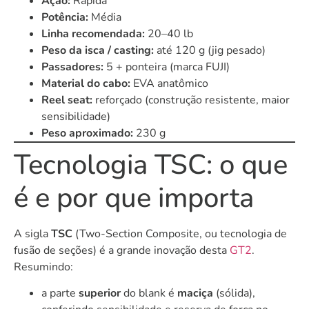
Ação:
Rápida
Potência:
Média
Linha recomendada:
20–40 lb
Peso da isca / casting:
até 120 g (jig pesado)
Passadores:
5 + ponteira (marca FUJI)
Material do cabo:
EVA anatômico
Reel seat:
reforçado (construção resistente, maior
sensibilidade)
Peso aproximado:
230 g
Tecnologia TSC: o que
é e por que importa
A sigla
TSC
(Two-Section Composite, ou tecnologia de
fusão de seções) é a grande inovação desta
GT2
.
Resumindo:
a parte
superior
do blank é
maciça
(sólida),