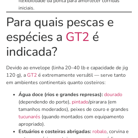
flexibilidade da ponta para amortecer corridas
iniciais.
Para quais pescas e
espécies a
GT2
é
indicada?
Devido ao envelope (linha 20–40 lb e capacidade de jig
120 g), a
GT2
é extremamente versátil — serve tanto
em ambientes continentais quanto costeiros:
Água doce (rios e grandes represas):
dourado
(dependendo do porte),
pintado
/pirarara (em
tamanhos moderados), peixes de couro e grandes
tucunarés
(quando montados com equipamento
apropriado).
Estuários e costeiras abrigadas:
robalo
, corvina e