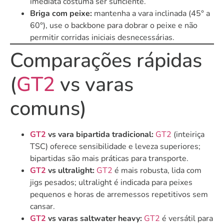
imediata costuma ser suficiente.
Briga com peixe:
mantenha a vara inclinada (45° a
60°), use o backbone para dobrar o peixe e não
permitir corridas iniciais desnecessárias.
Comparações rápidas
(
GT2
vs varas
comuns)
GT2
vs vara bipartida tradicional:
GT2
(inteiriça
TSC) oferece sensibilidade e leveza superiores;
bipartidas são mais práticas para transporte.
GT2
vs ultralight:
GT2
é mais robusta, lida com
jigs pesados; ultralight é indicada para peixes
pequenos e horas de arremessos repetitivos sem
cansar.
GT2
vs varas saltwater heavy:
GT2
é versátil para