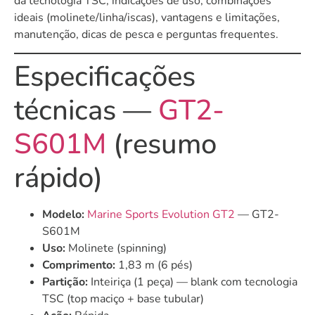
da tecnologia TSC, indicações de uso, combinações
ideais (molinete/linha/iscas), vantagens e limitações,
manutenção, dicas de pesca e perguntas frequentes.
Especificações
técnicas —
GT2-
S601M
(resumo
rápido)
Modelo:
Marine Sports Evolution GT2
— GT2-
S601M
Uso:
Molinete (spinning)
Comprimento:
1,83 m (6 pés)
Partição:
Inteiriça (1 peça) — blank com tecnologia
TSC (top maciço + base tubular)